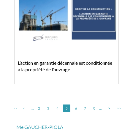
L’action en garantie décennale est conditionnée
à la propriété de l’ouvrage
<<
<
...
2
3
4
5
6
7
8
...
>
>>
Me GAUCHER-PIOLA