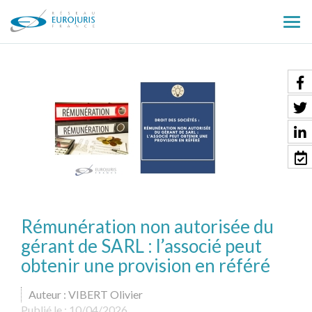
Ouv
le
men
Rémunération non autorisée du
gérant de SARL : l’associé peut
obtenir une provision en référé
Auteur : VIBERT Olivier
Publié le :
10/04/2026