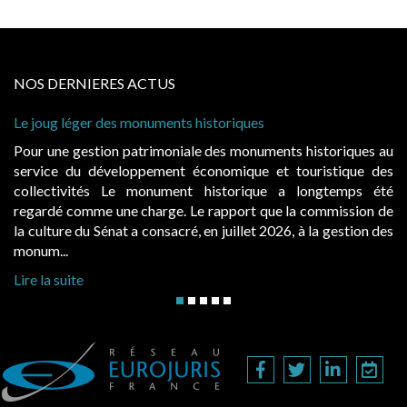
NOS DERNIERES ACTUS
joug léger des monuments historiques
Cabines 
à condit
r une gestion patrimoniale des monuments historiques au
Evocatr
vice du développement économique et touristique des
égalemen
lectivités Le monument historique a longtemps été
public,
ardé comme une charge. Le rapport que la commission de
d’occupa
ulture du Sénat a consacré, en juillet 2026, à la gestion des
hausses, 
um...
Lire la s
 la suite