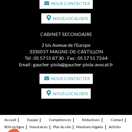
NOUS CONTACTER
NOUS LOCALISER
CABINET SECONDAIRE
2 bis Avenue de l'Europe
33350 ST MAGNE-DE-CASTILLON
Tél :
05 57 55 87 30
- Fax : 05 57 51 73 64
Email :
gaucher-piola@gaucher-piola-avocat.fr
NOUS CONTACTER
NOUS LOCALISER
Accueil
Équipe
Compétences
Rédactions
Contact
RDV en ligne
Honoraires
Plan du site
Mentions légales
Articles