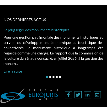
NOS DERNIERES ACTUS
 des monuments historiques
Cabines de plage :
à condition de les 
ion patrimoniale des monuments historiques au
Evocatrices des 
éveloppement économique et touristique des
également un beau 
s Le monument historique a longtemps été
public, elles do
 une charge. Le rapport que la commission de
d’occupation. Sais
énat a consacré, en juillet 2026, à la gestion des
hausses, les juridic
Lire la suite