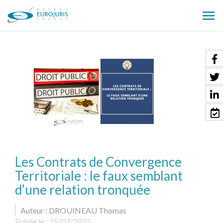
Ouv
le
men
Les Contrats de Convergence
Territoriale : le faux semblant
d’une relation tronquée
Auteur : DROUINEAU Thomas
Publié le :
25/07/2025