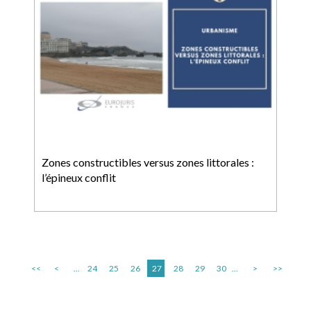
Zones constructibles versus zones littorales :
l’épineux conflit
<<
<
...
24
25
26
27
28
29
30
...
>
>>