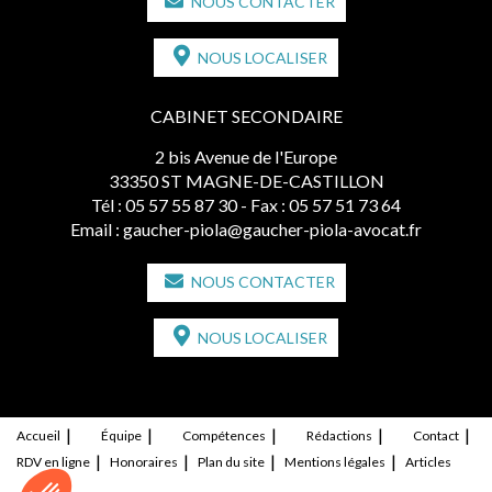
NOUS CONTACTER
NOUS LOCALISER
CABINET SECONDAIRE
2 bis Avenue de l'Europe
33350 ST MAGNE-DE-CASTILLON
Tél :
05 57 55 87 30
- Fax : 05 57 51 73 64
Email :
gaucher-piola@gaucher-piola-avocat.fr
NOUS CONTACTER
NOUS LOCALISER
Accueil
Équipe
Compétences
Rédactions
Contact
RDV en ligne
Honoraires
Plan du site
Mentions légales
Articles