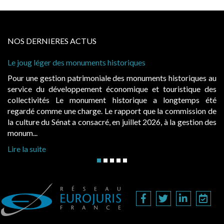
NOS DERNIERES ACTUS
joug léger des monuments historiques
Cabines 
à condit
r une gestion patrimoniale des monuments historiques au
Evocatr
vice du développement économique et touristique des
égalemen
lectivités Le monument historique a longtemps été
public,
ardé comme une charge. Le rapport que la commission de
d’occupa
ulture du Sénat a consacré, en juillet 2026, à la gestion des
hausses, 
um...
Lire la s
 la suite