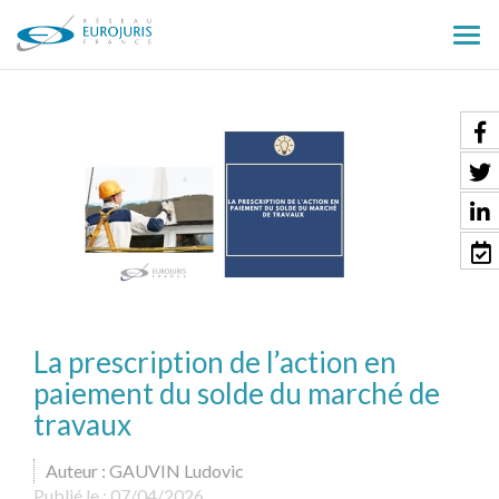
Ouv
le
men
La prescription de l’action en
paiement du solde du marché de
travaux
Auteur : GAUVIN Ludovic
Publié le :
07/04/2026