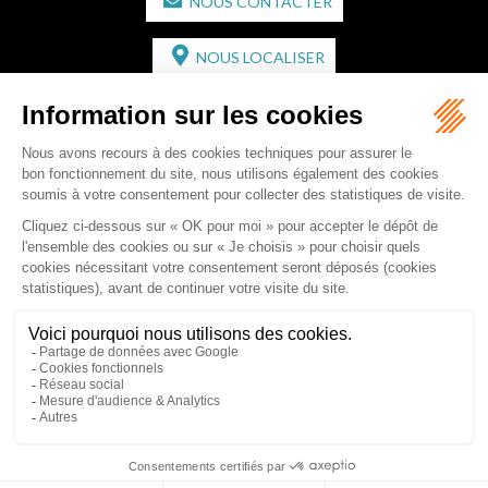
NOUS CONTACTER
NOUS LOCALISER
CABINET SECONDAIRE
2 bis Avenue de l'Europe
33350 ST MAGNE-DE-CASTILLON
Tél :
05 57 55 87 30
- Fax : 05 57 51 73 64
Email :
gaucher-piola@gaucher-piola-avocat.fr
NOUS CONTACTER
NOUS LOCALISER
Accueil
Équipe
Compétences
Rédactions
Contact
RDV en ligne
Honoraires
Plan du site
Mentions légales
Articles