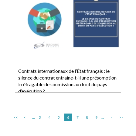
Contrats internationaux de l’État français : le
silence du contrat entraîne-t-il une présomption
irréfragable de soumission au droit du pays
d’exécution ?
<<
<
...
3
4
5
6
7
8
9
...
>
>>