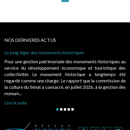
NOS DERNIERES ACTUS
e joug léger des monuments historiques
Cabin
à con
our une gestion patrimoniale des monuments historiques au
Evoca
ervice du développement économique et touristique des
égale
ollectivités Le monument historique a longtemps été
publ
egardé comme une charge. Le rapport que la commission de
d’occ
a culture du Sénat a consacré, en juillet 2026, à la gestion des
hausse
onum...
Lire l
ire la suite