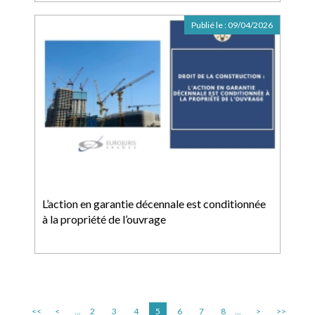
Publié le :
09/04/2026
L’action en garantie décennale est conditionnée
à la propriété de l’ouvrage
<<
<
...
2
3
4
5
6
7
8
...
>
>>