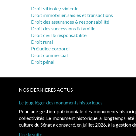
Droit viticole / vinicole
Droit immobilier, saisies et transactions
Droit des assurances & responsabilité
Droit des successions & famille
Droit civil & responsabilité
Droit rural
Préjudice corporel
Droit commercial
Droit pénal
NOS DERNIERES ACTUS
Le joug léger des monuments historiques
Pour une gestion patrimoniale des monuments histori
collectivités Le monument historique a longtemps ét
culture du Sénat a consacré, en juillet 2026, à la gestion 
Lire la suite