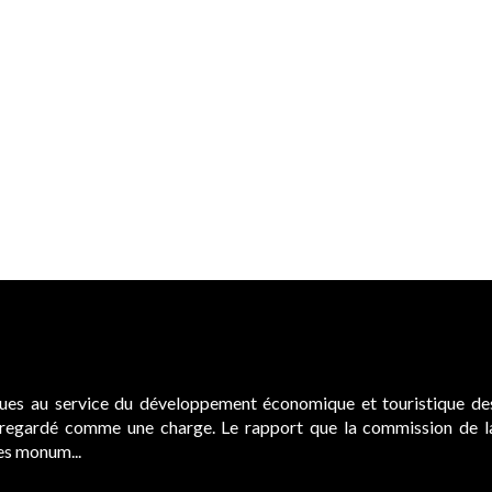
ques au service du développement économique et touristique de
é regardé comme une charge. Le rapport que la commission de l
des monum...