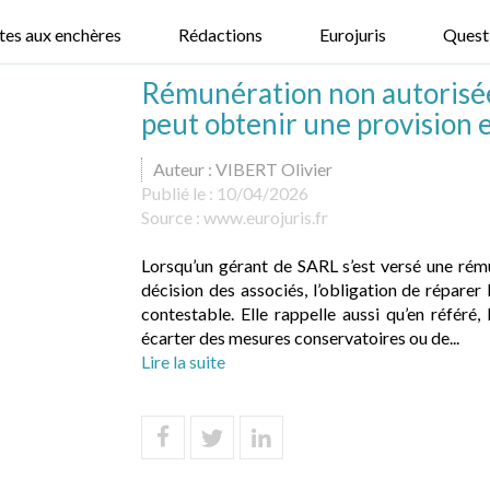
tes aux enchères
Rédactions
Eurojuris
Quest
Rémunération non autorisée 
peut obtenir une provision 
Auteur : VIBERT Olivier
Publié le :
10/04/2026
Source :
www.eurojuris.fr
Lorsqu’un gérant de SARL s’est versé une rémun
décision des associés, l’obligation de réparer 
contestable. Elle rappelle aussi qu’en référé,
écarter des mesures conservatoires ou de...
Lire la suite