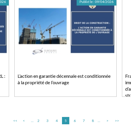
2026
Publié le :
09/04/2026
L :
L’action en garantie décennale est conditionnée
Fra
à la propriété de l’ouvrage
imm
d’
str
<<
<
...
2
3
4
5
6
7
8
...
>
>>