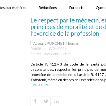
tes aux enchères
Rédactions
Eurojuris
Quest
Le respect par le médecin, e
principes de moralité et de
l’exercice de la profession
Auteur : PORCHET Thomas
Publié le :
10/04/2026
Source :
www.eurojuris.fr
L’article R. 4127-3 du code de la santé pu
circonstances, respecter les principes de mo
l'exercice de la médecine ». L’article R. 41
s'abstenir, même en dehors de l'exercice de sa p
Lire la suite