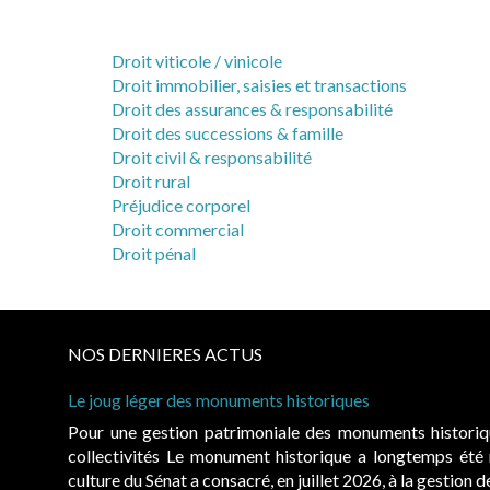
Droit viticole / vinicole
Droit immobilier, saisies et transactions
Droit des assurances & responsabilité
Droit des successions & famille
Droit civil & responsabilité
Droit rural
Préjudice corporel
Droit commercial
Droit pénal
NOS DERNIERES ACTUS
Le joug léger des monuments historiques
Pour une gestion patrimoniale des monuments histori
collectivités Le monument historique a longtemps ét
culture du Sénat a consacré, en juillet 2026, à la gestion 