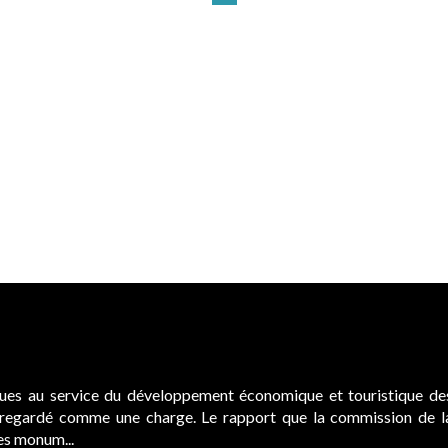
ques au service du développement économique et touristique de
é regardé comme une charge. Le rapport que la commission de l
des monum...