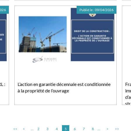
2026
Publié le :
09/04/2026
L :
L’action en garantie décennale est conditionnée
Fra
à la propriété de l’ouvrage
imm
d’
str
<<
<
...
2
3
4
5
6
7
8
...
>
>>