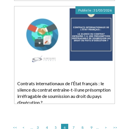
Publié le :
31/03/2026
Contrats internationaux de l’État français : le
silence du contrat entraîne-t-il une présomption
irréfragable de soumission au droit du pays
d’exécution ?
<<
<
...
3
4
5
6
7
8
9
...
>
>>