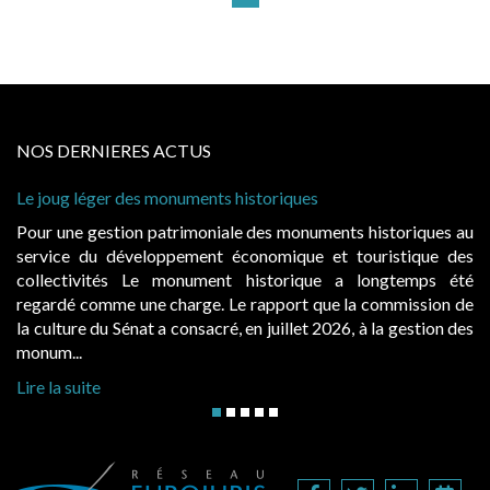
NOS DERNIERES ACTUS
er des monuments historiques
Cabines de plage
à condition de le
stion patrimoniale des monuments historiques au
Evocatrices de
 développement économique et touristique des
également un be
tés Le monument historique a longtemps été
public, elles 
me une charge. Le rapport que la commission de
d’occupation. Sa
u Sénat a consacré, en juillet 2026, à la gestion des
hausses, les jurid
Lire la suite