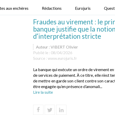
tes aux enchères
Rédactions
Eurojuris
Quest
Fraudes au virement : le pri
banque justifie que la notio
d’interprétation stricte
Auteur : VIBERT Olivier
Publié le :
08/04/2026
Source :
www.eurojuris.fr
La banque qui exécute un ordre de virement en
de services de paiement. À ce titre, elle n’est t
de mettre en garde son client contre son carac
être engagée qu’en présence d’anomali...
Lire la suite