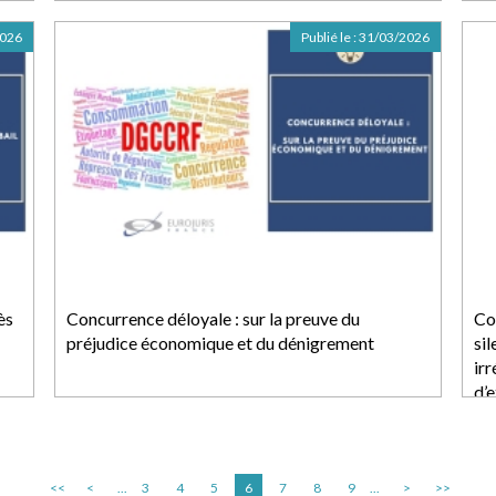
2026
Publié le :
31/03/2026
ès
Concurrence déloyale : sur la preuve du
Con
préjudice économique et du dénigrement
si
ir
d’
<<
<
...
3
4
5
6
7
8
9
...
>
>>