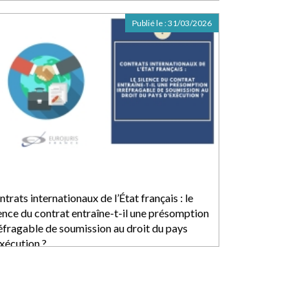
Publié le :
31/03/2026
trats internationaux de l’État français : le
lence du contrat entraîne-t-il une présomption
réfragable de soumission au droit du pays
exécution ?