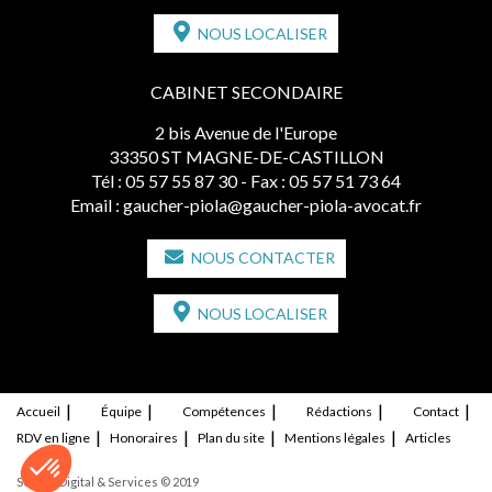
NOUS LOCALISER
CABINET SECONDAIRE
2 bis Avenue de l'Europe
33350 ST MAGNE-DE-CASTILLON
Tél :
05 57 55 87 30
- Fax : 05 57 51 73 64
Email :
gaucher-piola@gaucher-piola-avocat.fr
NOUS CONTACTER
NOUS LOCALISER
Accueil
Équipe
Compétences
Rédactions
Contact
RDV en ligne
Honoraires
Plan du site
Mentions légales
Articles
Septeo Digital & Services © 2019