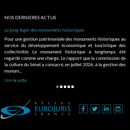
NOS DERNIERES ACTUS
e joug léger des monuments historiques
Cabin
à con
our une gestion patrimoniale des monuments historiques au
Evoca
ervice du développement économique et touristique des
égale
ollectivités Le monument historique a longtemps été
publ
egardé comme une charge. Le rapport que la commission de
d’occ
a culture du Sénat a consacré, en juillet 2026, à la gestion des
hausse
onum...
Lire l
ire la suite