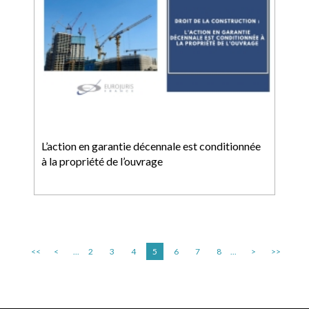
L’action en garantie décennale est conditionnée
à la propriété de l’ouvrage
<<
<
...
2
3
4
5
6
7
8
...
>
>>