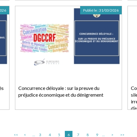
2026
Publié le :
31/03/2026
ès
Concurrence déloyale : sur la preuve du
Con
préjudice économique et du dénigrement
si
ir
d’
<<
<
...
3
4
5
6
7
8
9
...
>
>>