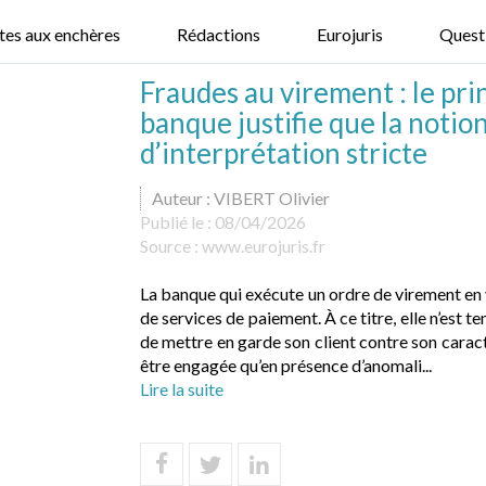
tes aux enchères
Rédactions
Eurojuris
Quest
Fraudes au virement : le pri
banque justifie que la notio
d’interprétation stricte
Auteur : VIBERT Olivier
Publié le :
08/04/2026
Source :
www.eurojuris.fr
La banque qui exécute un ordre de virement en
de services de paiement. À ce titre, elle n’est t
de mettre en garde son client contre son carac
être engagée qu’en présence d’anomali...
Lire la suite