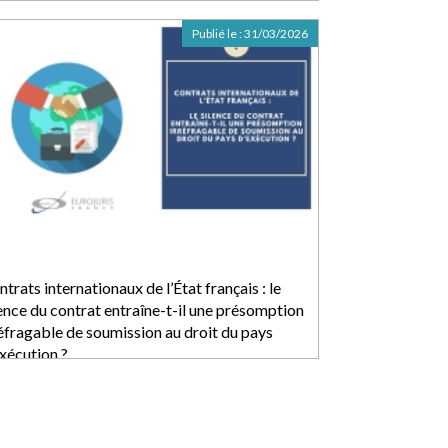
Publié le :
31/03/2026
trats internationaux de l’État français : le
lence du contrat entraîne-t-il une présomption
réfragable de soumission au droit du pays
exécution ?