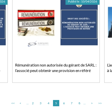
2026
Publié le :
10/04/2026
Rémunération non autorisée du gérant de SARL :
L’
e
l’associé peut obtenir une provision en référé
à l
<<
<
...
2
3
4
5
6
7
8
...
>
>>