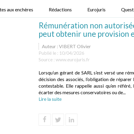
tes aux enchères
Rédactions
Eurojuris
Quest
Rémunération non autorisée 
peut obtenir une provision 
Auteur : VIBERT Olivier
Publié le :
10/04/2026
Source :
www.eurojuris.fr
Lorsqu’un gérant de SARL s’est versé une rémun
décision des associés, l’obligation de réparer 
contestable. Elle rappelle aussi qu’en référé,
écarter des mesures conservatoires ou de...
Lire la suite