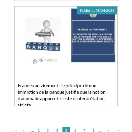
Publié le :
08/04/2026
Fraudes au virement : le principe de non-
immixtion de la banque justifie que la notion
d’anomalie apparente reste d’interprétation
stricte
<<
<
...
2
3
4
5
6
7
8
...
>
>>