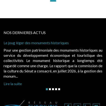
NOS DERNIERES ACTUS
Le joug léger des monuments historiques
Ca
à 
Pour une gestion patrimoniale des monuments historiques au
Ev
service du développement économique et touristique des
ég
collectivités Le monument historique a longtemps été
pu
regardé comme une charge. Le rapport que la commission de
d’
la culture du Sénat a consacré, en juillet 2026, à la gestion des
ha
monum...
Li
Lire la suite