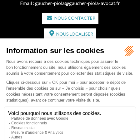
Email :
gaucher-piola@gaucher-piola-avocat.fr
NOUS CONTACTER
NOUS LOCALISER
CABINET SECONDAIRE
2 bis Avenue de l'Europe
33350 ST MAGNE-DE-CASTILLON
Tél :
05 57 55 87 30
- Fax : 05 57 51 73 64
Email :
gaucher-piola@gaucher-piola-avocat.fr
NOUS CONTACTER
NOUS LOCALISER