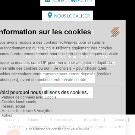
NOUS CONTACTER
NOUS LOCALISER
CABINET SECONDAIRE
2 bis Avenue de l'Europe
33350 ST MAGNE-DE-CASTILLON
Tél :
05 57 55 87 30
- Fax : 05 57 51 73 64
Email :
gaucher-piola@gaucher-piola-avocat.fr
NOUS CONTACTER
NOUS LOCALISER
Accueil
Équipe
Compétences
Rédactions
Contact
RDV en ligne
Honoraires
Plan du site
Mentions légales
Articles