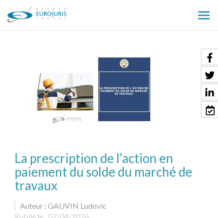
Ouv
le
men
La prescription de l’action en
paiement du solde du marché de
travaux
Auteur : GAUVIN Ludovic
Publié le :
07/04/2026