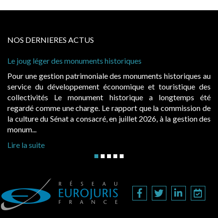
NOS DERNIERES ACTUS
joug léger des monuments historiques
Cabines 
à condit
r une gestion patrimoniale des monuments historiques au
Evocatr
vice du développement économique et touristique des
égalemen
lectivités Le monument historique a longtemps été
public,
ardé comme une charge. Le rapport que la commission de
d’occupa
ulture du Sénat a consacré, en juillet 2026, à la gestion des
hausses, 
um...
Lire la s
 la suite