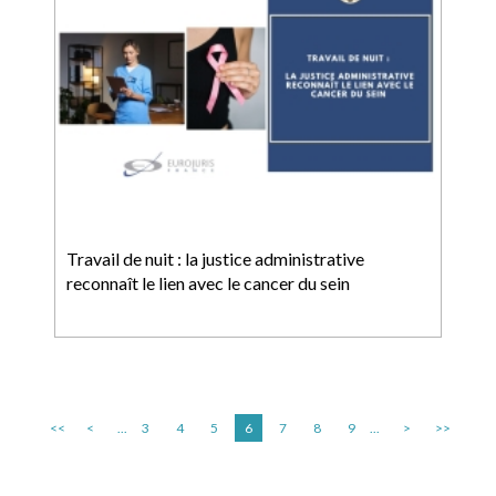
Travail de nuit : la justice administrative
reconnaît le lien avec le cancer du sein
<<
<
...
3
4
5
6
7
8
9
...
>
>>