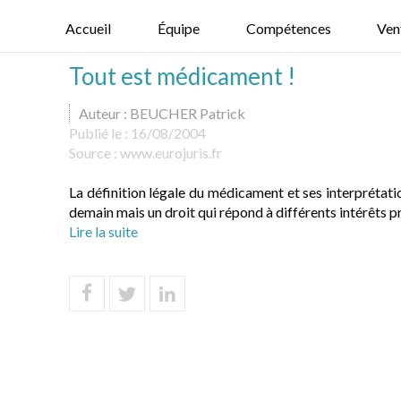
Accueil
Équipe
Compétences
Ven
Tout est médicament !
Auteur : BEUCHER Patrick
Publié le :
16/08/2004
Source :
www.eurojuris.fr
La définition légale du médicament et ses interprétation
demain mais un droit qui répond à différents intérêts pr
Lire la suite