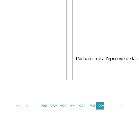
L'urbanisme à l'épreuve de la s
<<
<
...
988
989
990
991
992
993
994
>
>>