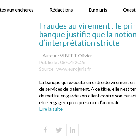
tes aux enchères
Rédactions
Eurojuris
Quest
Fraudes au virement : le pri
banque justifie que la notio
d’interprétation stricte
Auteur : VIBERT Olivier
Publié le :
08/04/2026
Source :
www.eurojuris.fr
La banque qui exécute un ordre de virement en
de services de paiement. À ce titre, elle n’est t
de mettre en garde son client contre son carac
être engagée qu’en présence d’anomali...
Lire la suite