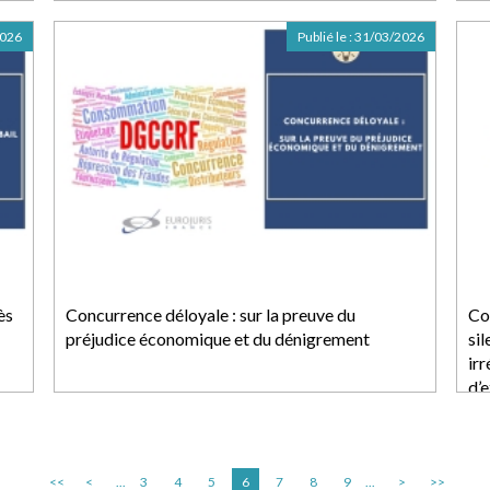
2026
Publié le :
31/03/2026
ès
Concurrence déloyale : sur la preuve du
Con
préjudice économique et du dénigrement
si
ir
d’
<<
<
...
3
4
5
6
7
8
9
...
>
>>