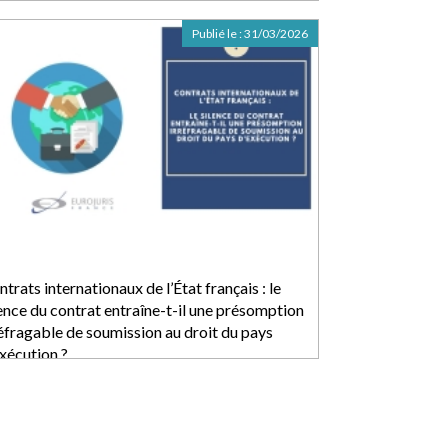
Publié le :
31/03/2026
trats internationaux de l’État français : le
lence du contrat entraîne-t-il une présomption
réfragable de soumission au droit du pays
exécution ?