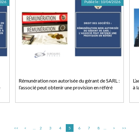
2026
Publié le :
10/04/2026
Rémunération non autorisée du gérant de SARL :
L’
e
l’associé peut obtenir une provision en référé
à l
<<
<
...
2
3
4
5
6
7
8
...
>
>>