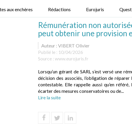
tes aux enchères
Rédactions
Eurojuris
Quest
Rémunération non autorisée 
peut obtenir une provision 
Auteur : VIBERT Olivier
Publié le :
10/04/2026
Source :
www.eurojuris.fr
Lorsqu’un gérant de SARL s’est versé une rémun
décision des associés, l’obligation de réparer 
contestable. Elle rappelle aussi qu’en référé,
écarter des mesures conservatoires ou de...
Lire la suite