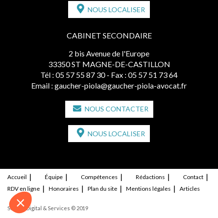
NOUS LOCALISER
CABINET SECONDAIRE
2 bis Avenue de l'Europe
33350 ST MAGNE-DE-CASTILLON
Tél :
05 57 55 87 30
- Fax : 05 57 51 73 64
Email :
gaucher-piola@gaucher-piola-avocat.fr
NOUS CONTACTER
NOUS LOCALISER
Accueil
Équipe
Compétences
Rédactions
Contact
RDV en ligne
Honoraires
Plan du site
Mentions légales
Articles
Septeo Digital & Services © 2019