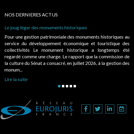
NOS DERNIERES ACTUS
 des monuments historiques
Cabines de plage :
à condition de les 
ion patrimoniale des monuments historiques au
Evocatrices des 
éveloppement économique et touristique des
également un beau 
s Le monument historique a longtemps été
public, elles do
 une charge. Le rapport que la commission de
d’occupation. Sais
énat a consacré, en juillet 2026, à la gestion des
hausses, les juridic
Lire la suite