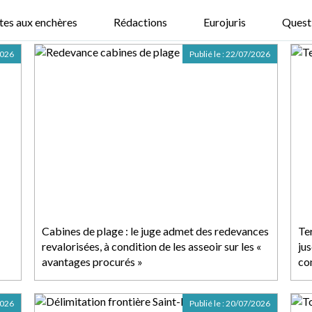
tes aux enchères
Rédactions
Eurojuris
Quest
2026
Publié le :
22/07/2026
Cabines de plage : le juge admet des redevances
Te
revalorisées, à condition de les asseoir sur les «
ju
avantages procurés »
co
2026
Publié le :
20/07/2026