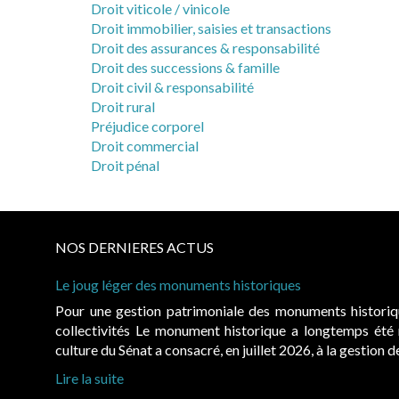
Droit viticole / vinicole
Droit immobilier, saisies et transactions
Droit des assurances & responsabilité
Droit des successions & famille
Droit civil & responsabilité
Droit rural
Préjudice corporel
Droit commercial
Droit pénal
NOS DERNIERES ACTUS
Le joug léger des monuments historiques
Pour une gestion patrimoniale des monuments histori
collectivités Le monument historique a longtemps ét
culture du Sénat a consacré, en juillet 2026, à la gestion 
Lire la suite