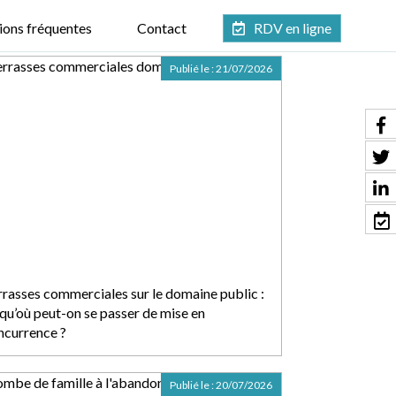
ions fréquentes
Contact
RDV en ligne
Publié le :
21/07/2026
rrasses commerciales sur le domaine public :
squ’où peut-on se passer de mise en
ncurrence ?
Publié le :
20/07/2026