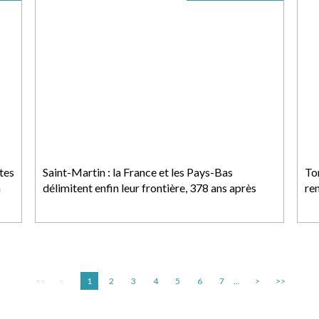
tes
Saint-Martin : la France et les Pays-Bas
To
n
délimitent enfin leur frontière, 378 ans après
re
<<
<
1
2
3
4
5
6
7
...
>
>>