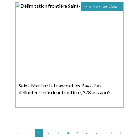
Publié le :
20/07/2026
Saint-Martin : la France et les Pays-Bas
délimitent enfin leur frontière, 378 ans après
<<
<
1
2
3
4
5
6
7
...
>
>>