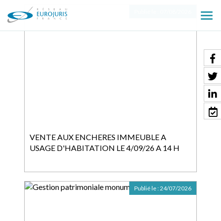
Publié le :
07/08/2026
Ouv
le
men
VENTE AUX ENCHERES IMMEUBLE A
USAGE D'HABITATION LE 4/09/26 A 14 H
Publié le :
24/07/2026