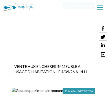
Publié le :
07/08/2026
Ouv
le
men
VENTE AUX ENCHERES IMMEUBLE A
USAGE D'HABITATION LE 4/09/26 A 14 H
Publié le :
24/07/2026