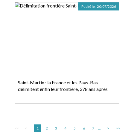
Publié le :
20/07/2026
Saint-Martin : la France et les Pays-Bas
délimitent enfin leur frontière, 378 ans après
<<
<
1
2
3
4
5
6
7
...
>
>>