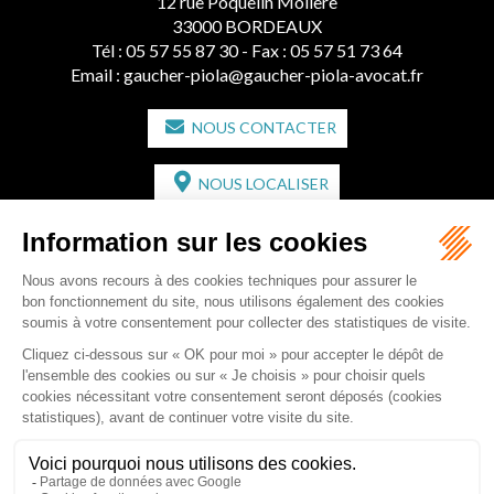
33000 BORDEAUX
Tél :
05 57 55 87 30
- Fax : 05 57 51 73 64
Email :
gaucher-piola@gaucher-piola-avocat.fr
NOUS CONTACTER
NOUS LOCALISER
CABINET SECONDAIRE
2 bis Avenue de l'Europe
33350 ST MAGNE-DE-CASTILLON
Tél :
05 57 55 87 30
- Fax : 05 57 51 73 64
Email :
gaucher-piola@gaucher-piola-avocat.fr
NOUS CONTACTER
NOUS LOCALISER