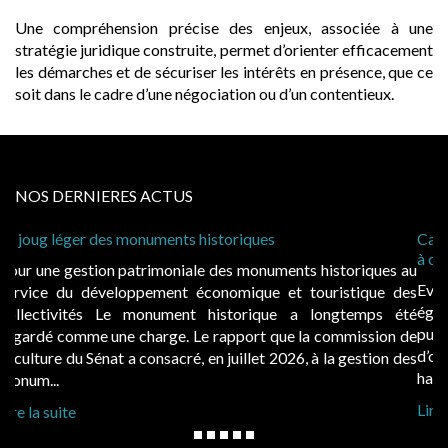
Une compréhension précise des enjeux, associée à une
stratégie juridique construite, permet d’orienter efficacement
les démarches et de sécuriser les intérêts en présence, que ce
soit dans le cadre d’une négociation ou d’un contentieux.
NOS DERNIERES ACTUS
Cabines de plage : le juge admet des redevances revalorisées,
à condition de les asseoir sur les « avantages procurés »
Evocatrices des bains de mer, les cabanes de plage sont
également un beau sujet domanial. Installées sur le domaine
public, elles donnent lieu au paiement d’une redevance
d’occupation. Saisies par des occupants contestant de fortes
hausses, les juridictions administratives ont clarifié les règ...
Lire la suite